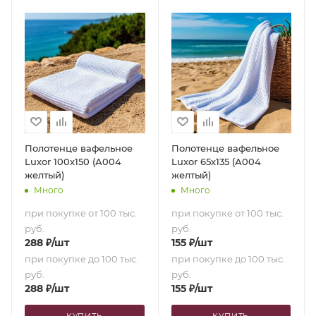
Полотенце вафельное
Полотенце вафельное
Luxor 100х150 (А004
Luxor 65х135 (А004
желтый)
желтый)
Много
Много
при покупке от 100 тыс.
при покупке от 100 тыс.
руб.
руб.
288
₽
/шт
155
₽
/шт
при покупке до 100 тыс.
при покупке до 100 тыс.
руб.
руб.
288
₽
/шт
155
₽
/шт
КУПИТЬ
КУПИТЬ