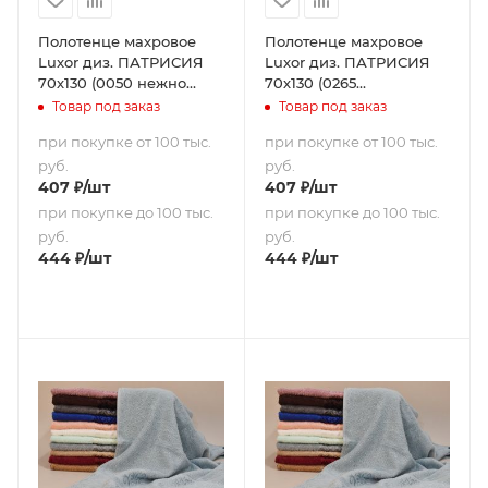
Полотенце махровое
Полотенце махровое
Luxor диз. ПАТРИСИЯ
Luxor диз. ПАТРИСИЯ
70х130 (0050 нежно
70х130 (0265
розовый)
шоколадный)
Товар под заказ
Товар под заказ
при покупке от 100 тыс.
при покупке от 100 тыс.
руб.
руб.
407
₽
/шт
407
₽
/шт
при покупке до 100 тыс.
при покупке до 100 тыс.
руб.
руб.
444
₽
/шт
444
₽
/шт