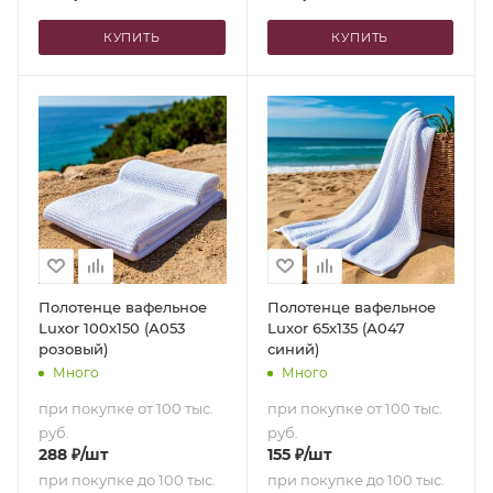
КУПИТЬ
КУПИТЬ
Полотенце вафельное
Полотенце вафельное
Luxor 100х150 (А053
Luxor 65х135 (А047
розовый)
синий)
Много
Много
при покупке от 100 тыс.
при покупке от 100 тыс.
руб.
руб.
288
₽
/шт
155
₽
/шт
при покупке до 100 тыс.
при покупке до 100 тыс.