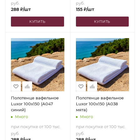
руб.
руб.
288
₽
/шт
155
₽
/шт
КУПИТЬ
КУПИТЬ
Полотенце вафельное
Полотенце вафельное
Luxor 100х150 (А047
Luxor 100х150 (А038
синий)
мята)
Много
Много
при покупке от 100 тыс.
при покупке от 100 тыс.
руб.
руб.
288
₽
/шт
288
₽
/шт