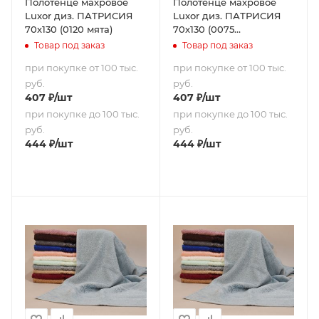
Полотенце махровое
Полотенце махровое
Luxor диз. ПАТРИСИЯ
Luxor диз. ПАТРИСИЯ
70х130 (0120 мята)
70х130 (0075
брусничный)
Товар под заказ
Товар под заказ
при покупке от 100 тыс.
при покупке от 100 тыс.
руб.
руб.
407
₽
/шт
407
₽
/шт
при покупке до 100 тыс.
при покупке до 100 тыс.
руб.
руб.
444
₽
/шт
444
₽
/шт