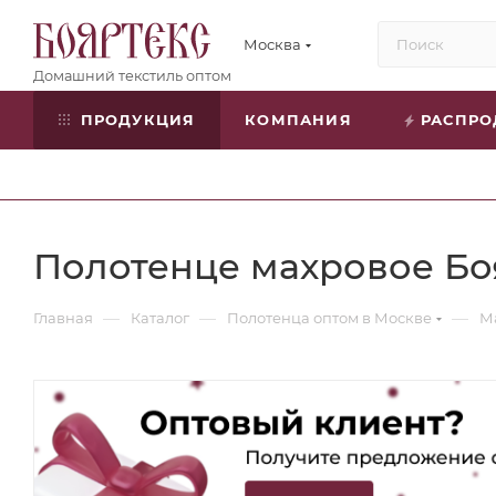
Москва
ПРОДУКЦИЯ
КОМПАНИЯ
РАСПР
Полотенце махровое Боя
—
—
—
Главная
Каталог
Полотенца оптом в Москве
М