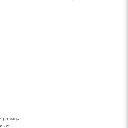
страницу
каз».